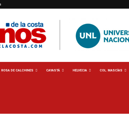
a
. ROSA DE CALCHINES
CAYASTÁ
HELVECIA
COL. MASCÍAS