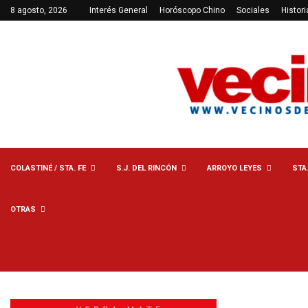
8 agosto, 2026
Interés General
Horóscopo Chino
Sociales
Histori
COLASTINÉ / STA. FE
S.J. DEL RINCÓN
ARROYO LEYES
STA
OTRAS