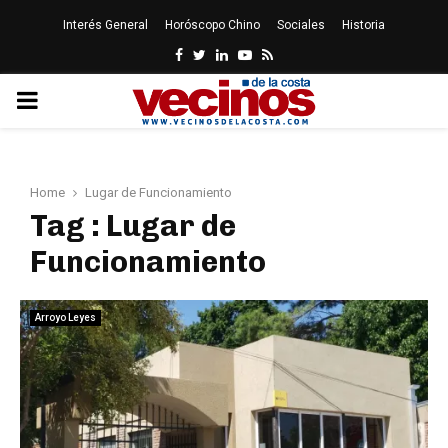
Interés General
Horóscopo Chino
Sociales
Historia
Facebook
Twitter
Linkedin
Youtube
Rss
PRIMARY
MENU
Home
Lugar de Funcionamiento
Tag : Lugar de
Funcionamiento
Arroyo Leyes