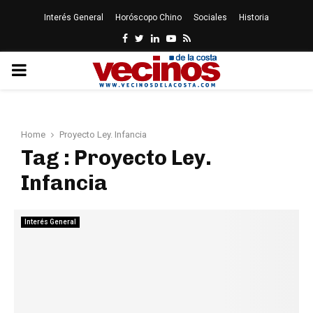
Interés General
Horóscopo Chino
Sociales
Historia
Facebook
Twitter
Linkedin
Youtube
Rss
PRIMARY
MENU
Home
Proyecto Ley. Infancia
Tag : Proyecto Ley.
Infancia
Interés General