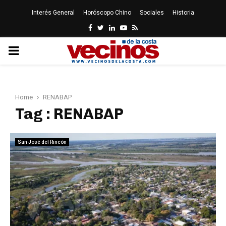
Interés General
Horóscopo Chino
Sociales
Historia
Facebook
Twitter
Linkedin
Youtube
Rss
PRIMARY
MENU
Home
RENABAP
Tag : RENABAP
San José del Rincón