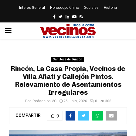
Interés General
Horóscopo Chino
Sociales
Historia
Facebook
Twitter
Linkedin
Youtube
Rss
PRIMARY
MENU
San José del Rincón
Rincón, La Casa Propia, Vecinos de
Villa Añatí y Callejón Pintos.
Relevamiento de Asentamientos
Irregulares
Por:
Redaccion VC
25 junio, 2026
0
308
COMPARTIR
0