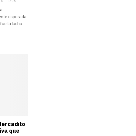
0
806
ra
ente esperada
fue la lucha
Mercadito
iva que