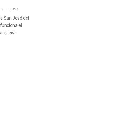
o
0
1095
de San José del
 funciona el
ompras...