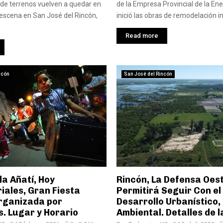
 de terrenos vuelven a quedar en
de la Empresa Provincial de la Ene
a escena en San José del Rincón,
inició las obras de remodelación in
Read more
ncón
San José del Rincón
lla Añatí, Hoy
Rincón, La Defensa Oes
iales, Gran Fiesta
Permitirá Seguir Con el
rganizada por
Desarrollo Urbanístico, 
. Lugar y Horario
Ambiental. Detalles de 