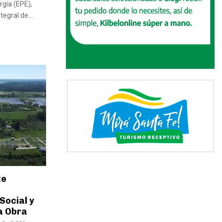
rgía (EPE),
tegral de...
te
Social y
la Obra