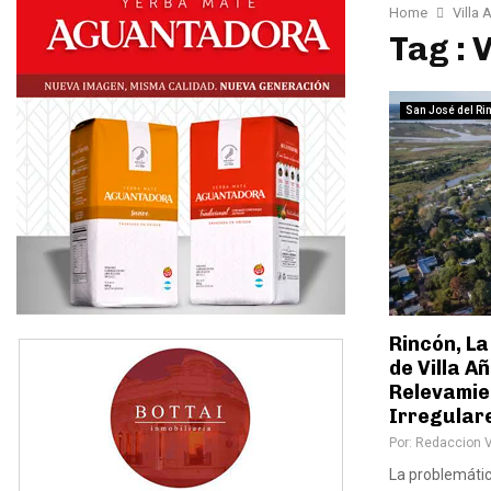
Home
Villa 
Tag : 
San José del Ri
Rincón, La
de Villa Añ
Relevamie
Irregular
Por:
Redaccion 
La problemática