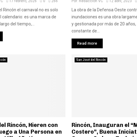
VC
17 febrero, 2026
0
266
Por:
Redaccion VC
12 abril, 2023
l Rincón el carnaval no es solo
La obra de la Defensa Oeste cont
l calendario: es una marca de
inundaciones es una obra largam
largo del tiempo,...
y gestionada por más de 20 años, 
constante de...
Read more
ncón
San José del Rincón
el Rincón, Hieren con
Rincón, Inauguran el “
uego a Una Persona en
Costero”, Buena Iniciat