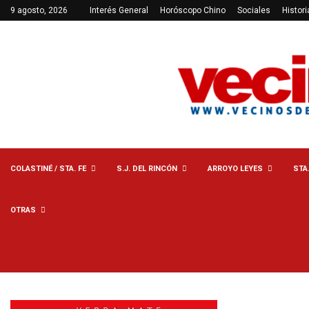
9 agosto, 2026
Interés General
Horóscopo Chino
Sociales
Histori
COLASTINÉ / STA. FE
S.J. DEL RINCÓN
ARROYO LEYES
STA
OTRAS