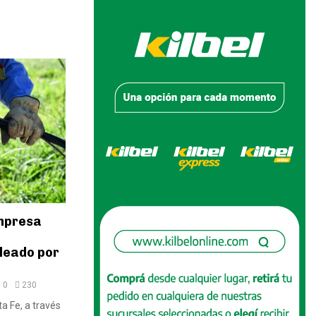
Empresa
leado por
0
230
ta Fe, a través