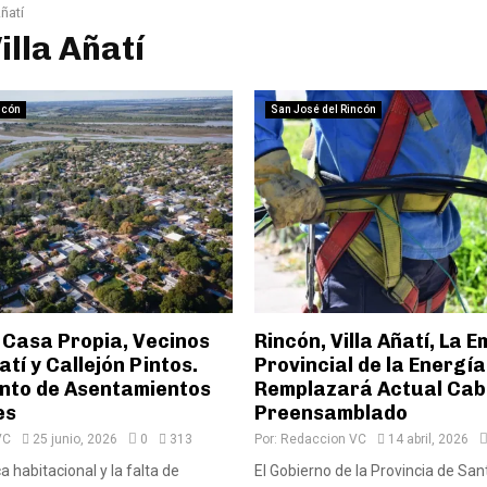
Añatí
Villa Añatí
ncón
San José del Rincón
 Casa Propia, Vecinos
Rincón, Villa Añatí, La 
atí y Callejón Pintos.
Provincial de la Energía
nto de Asentamientos
Remplazará Actual Cab
es
Preensamblado
VC
25 junio, 2026
0
313
Por:
Redaccion VC
14 abril, 2026
 habitacional y la falta de
El Gobierno de la Provincia de San