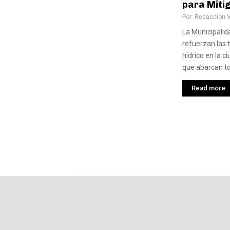
para Mitig
Por:
Redaccion 
La Municipalid
refuerzan las t
hídrico en la c
que abarcan tod
Read more