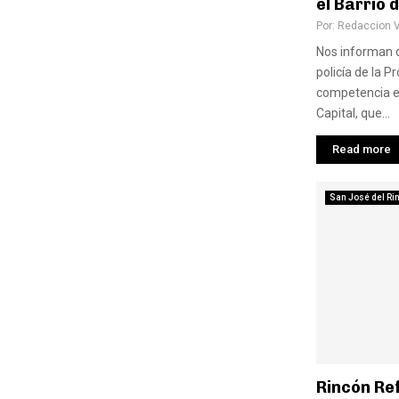
el Barrio d
Por:
Redaccion 
Nos informan d
policía de la P
competencia e
Capital, que...
Read more
San José del Ri
Rincón Re