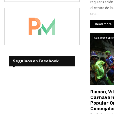
regularización
el centro de l
una...
Read more
San José del Ri
Seguinos en Facebook
Rincón, Vi
Carnavarr
Popular O
Concejales