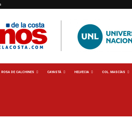
a
. ROSA DE CALCHINES
CAYASTÁ
HELVECIA
COL. MASCÍAS