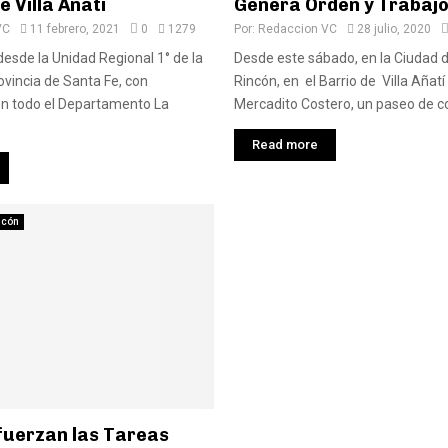
e Villa Añatí
Genera Orden y Trabaj
VC
11 febrero, 2021
0
1279
Por:
Redaccion VC
28 julio, 2020
esde la Unidad Regional 1° de la
Desde este sábado, en la Ciudad 
rovincia de Santa Fe, con
Rincón, en el Barrio de Villa Añatí
n todo el Departamento La
Mercadito Costero, un paseo de c
Read more
ncón
fuerzan las Tareas