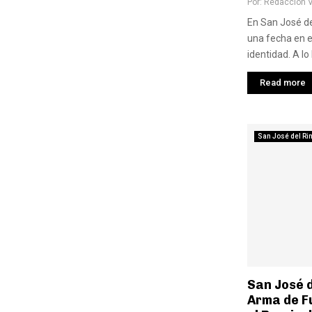
Por:
Redaccion 
En San José de
una fecha en e
identidad. A lo 
Read more
San José del Ri
San José d
Arma de F