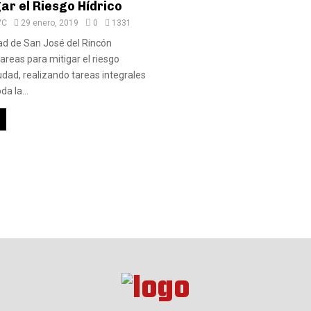
ar el Riesgo Hídrico
VC
29 enero, 2019
0
1331
ad de San José del Rincón
areas para mitigar el riesgo
iudad, realizando tareas integrales
a la...