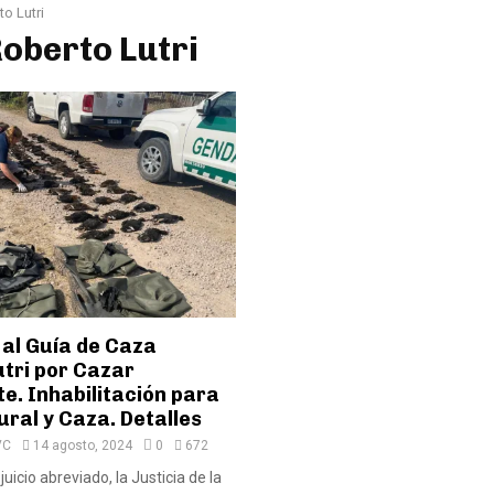
o Lutri
Roberto Lutri
al Guía de Caza
utri por Cazar
e. Inhabilitación para
ral y Caza. Detalles
VC
14 agosto, 2024
0
672
juicio abreviado, la Justicia de la