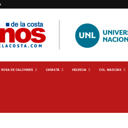
a
. ROSA DE CALCHINES
CAYASTÁ
HELVECIA
COL. MASCÍAS