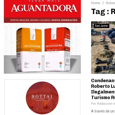
Home
Robert
Tag : 
San Javier
Condenan 
Roberto L
Ilegalment
Turismo Ru
Por:
Redaccion 
A través de un 