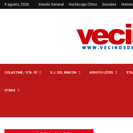
9 agosto, 2026
Interés General
Horóscopo Chino
Sociales
Histori
COLASTINÉ / STA. FE
S.J. DEL RINCÓN
ARROYO LEYES
STA
OTRAS