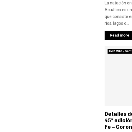
La natación e
Acuática es un
que consiste e
ríos, lagos o...
Read more
Colastiné / Sant
Detalles d
45ª edició
Fe – Coro