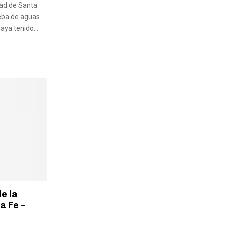
dad de Santa
ueba de aguas
aya tenido...
de la
a Fe –