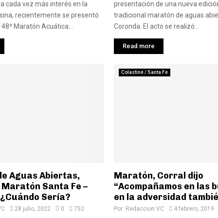
a cada vez más interés en la
presentación de una nueva edición
sina, recientemente se presentó
tradicional maratón de aguas abie
a 48ª Maratón Acuática...
Coronda. El acto se realizó...
Read more
Colastiné / Santa Fe
de Aguas Abiertas,
Maratón, Corral dijo
a Maratón Santa Fe –
“Acompañamos en las b
 ¿Cuándo Sería?
en la adversidad tambi
VC
28 julio, 2022
0
752
Por:
Redaccion VC
4 febrero, 2019