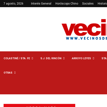
7 agosto, 2026
Interés General
Horóscopo Chino
Sociales
Histori
COLASTINÉ / STA. FE
S.J. DEL RINCÓN
ARROYO LEYES
STA
OTRAS