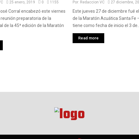
VC
25 enero, 2019
0
1155
Por:
Redaccion VC
27 diciembre, 2
José Corral encabezó este viernes
Este jueves 27 de diciembre fué e
 reunión preparatoria de la
de la Maratón Acuática Santa Fe 
al de la 45ª edición de la Maratón
tiene como fecha de inicio el 3 de..
Read more