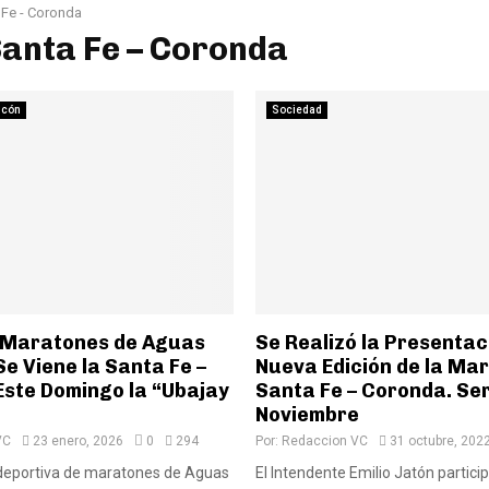
 Fe - Coronda
Santa Fe – Coronda
ncón
Sociedad
 Maratones de Aguas
Se Realizó la Presentac
Se Viene la Santa Fe –
Nueva Edición de la Ma
Este Domingo la “Ubajay
Santa Fe – Coronda. Ser
Noviembre
VC
23 enero, 2026
0
294
Por:
Redaccion VC
31 octubre, 202
deportiva de maratones de Aguas
El Intendente Emilio Jatón particip