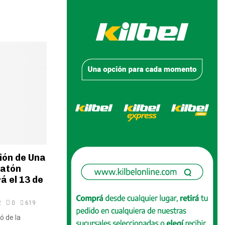
ión de Una
ratón
á el 13 de
2
0
619
ó de la