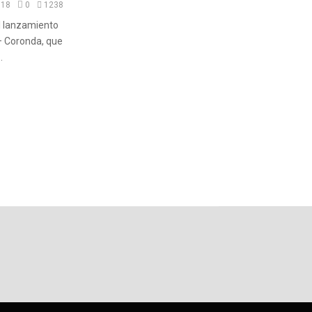
018
0
1238
l lanzamiento
– Coronda, que
.