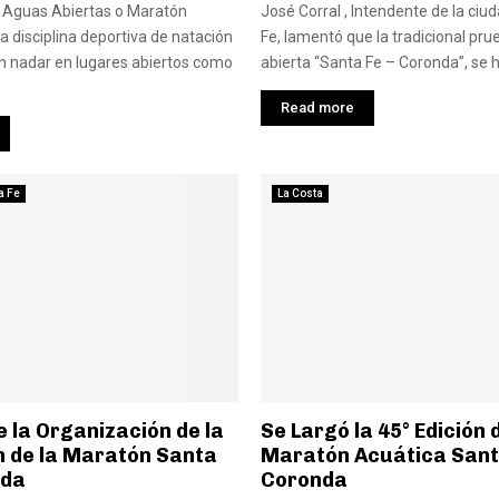
n Aguas Abiertas o Maratón
José Corral , Intendente de la ciu
a disciplina deportiva de natación
Fe, lamentó que la tradicional pr
n nadar en lugares abiertos como
abierta “Santa Fe – Coronda”, se h
Read more
a Fe
La Costa
e la Organización de la
Se Largó la 45° Edición 
n de la Maratón Santa
Maratón Acuática Sant
nda
Coronda