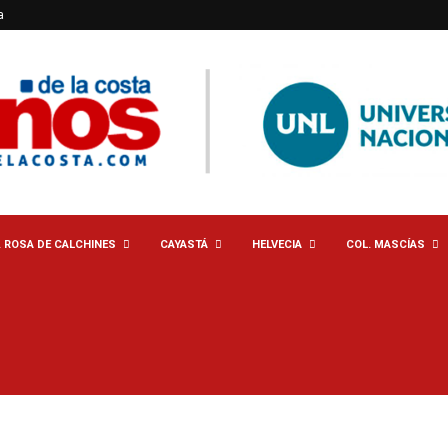
a
. ROSA DE CALCHINES
CAYASTÁ
HELVECIA
COL. MASCÍAS