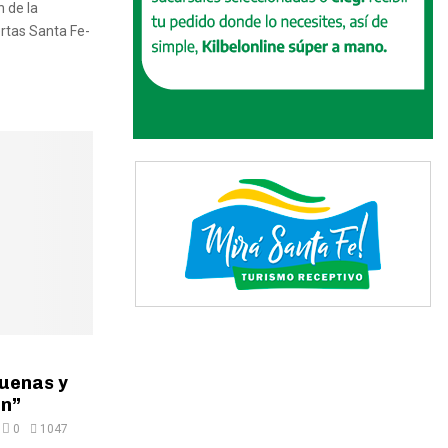
 de la
rtas Santa Fe-
uenas y
én”
0
1047