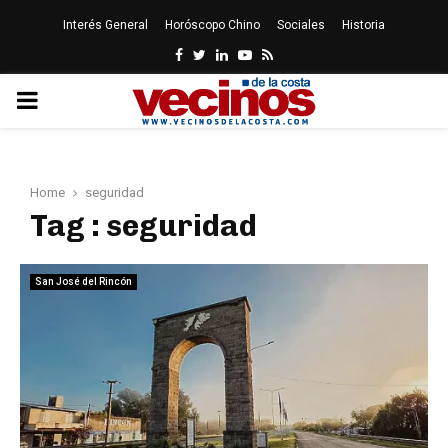
Interés General
Horóscopo Chino
Sociales
Historia
Facebook
Twitter
Linkedin
Youtube
Rss
PRIMARY
MENU
Home
seguridad
Tag : seguridad
San José del Rincón