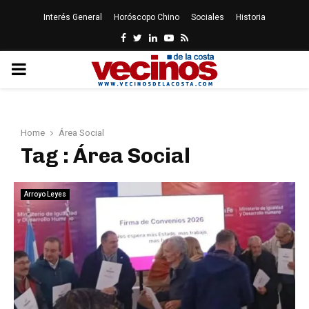
Interés General
Horóscopo Chino
Sociales
Historia
Facebook
Twitter
Linkedin
Youtube
Rss
PRIMARY
MENU
Home
Área Social
Tag : Área Social
Arroyo Leyes