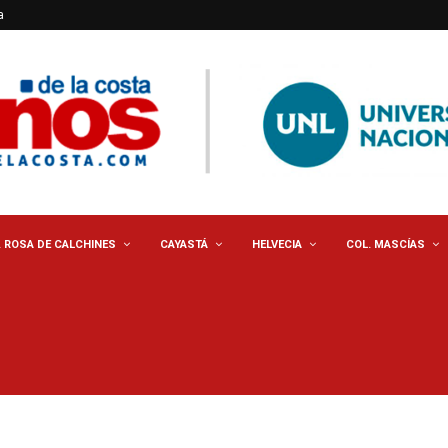
a
. ROSA DE CALCHINES
CAYASTÁ
HELVECIA
COL. MASCÍAS