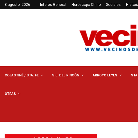
8 agosto, 2026
Interés General
Horóscopo Chino
Sociales
Histori
COLASTINÉ / STA. FE
S.J. DEL RINCÓN
ARROYO LEYES
STA
OTRAS