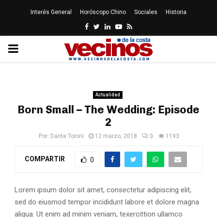
Interés General
Horóscopo Chino
Sociales
Historia
Facebook
Twitter
Linkedin
Youtube
Rss
PRIMARY
MENU
Actualidad
Born Small – The Wedding: Episode
2
Por:
Dante Tonini
12 marzo, 2018
0
1193
COMPARTIR
0
Lorem ipsum dolor sit amet, consectetur adipiscing elit,
sed do eiusmod tempor incididunt labore et dolore magna
aliqua. Ut enim ad minim veniam, texercittion ullamco