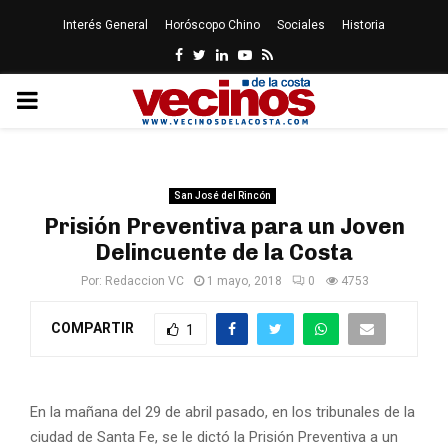
Interés General
Horóscopo Chino
Sociales
Historia
Facebook
Twitter
Linkedin
Youtube
Rss
PRIMARY
MENU
San José del Rincón
Prisión Preventiva para un Joven
Delincuente de la Costa
Por:
Redaccion VC
1 mayo, 2018
0
4753
COMPARTIR
1
En la mañana del 29 de abril pasado, en los tribunales de la
ciudad de Santa Fe, se le dictó la Prisión Preventiva a un