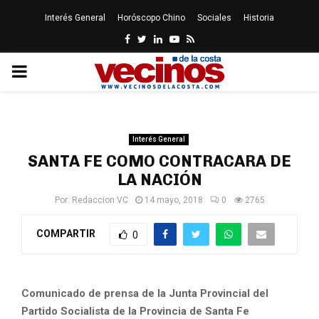
Interés General
Horóscopo Chino
Sociales
Historia
Facebook
Twitter
Linkedin
Youtube
Rss
PRIMARY
MENU
Interés General
SANTA FE COMO CONTRACARA DE
LA NACIÓN
Por:
Redaccion VC
14 mayo, 2018
0
2765
COMPARTIR
0
Comunicado de prensa de la Junta Provincial del
Partido Socialista de la Provincia de Santa Fe