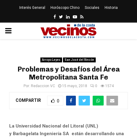
Interés General
Horóscopo Chino
Sociales
Historia
Facebook
Twitter
Linkedin
Youtube
Rss
PRIMARY
MENU
Arroyo Leyes
San José del Rincón
Problemas y Desafíos del Área
Metropolitana Santa Fe
Por:
Redaccion VC
15 mayo, 2018
0
1574
COMPARTIR
0
La Universidad Nacional del Litoral (UNL)
y Barbagelata Ingeniería SA están desarrollando una