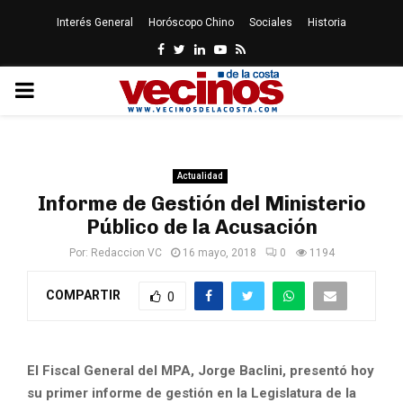
Interés General
Horóscopo Chino
Sociales
Historia
Facebook
Twitter
Linkedin
Youtube
Rss
PRIMARY
MENU
Actualidad
Informe de Gestión del Ministerio
Público de la Acusación
Por:
Redaccion VC
16 mayo, 2018
0
1194
COMPARTIR
0
El Fiscal General del MPA, Jorge Baclini, presentó hoy
su primer informe de gestión en la Legislatura de la