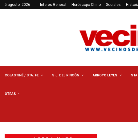
5 agosto, 2026
Interés General
Horóscopo Chino
Sociales
Histori
COLASTINÉ / STA. FE
S.J. DEL RINCÓN
ARROYO LEYES
STA
OTRAS