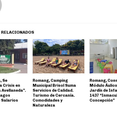
 RELACIONADOS
, Se
Romang, Camping
Romang, Cons
a Crisis en
Municipal Brisol Suma
Módulo Áulico
 Avellaneda”.
Servicios de Calidad.
Jardín de Inf
Pagos
Turismo de Cercanía.
1437 “Inmacu
 Salarios
Comodidades y
Concepción”
Naturaleza