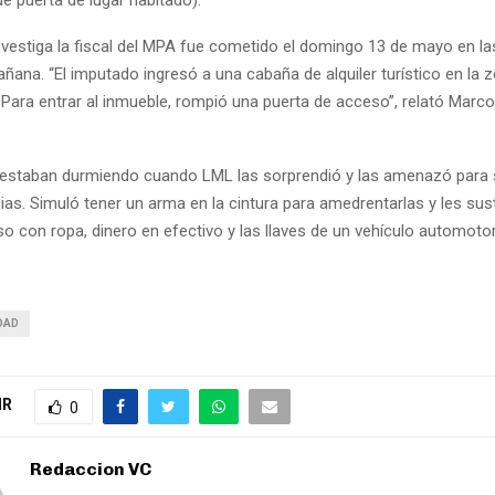
investiga la fiscal del MPA fue cometido el domingo 13 de mayo en l
ñana. “El imputado ingresó a una cabaña de alquiler turístico en la 
 Para entrar al inmueble, rompió una puerta de acceso”, relató Marcol
 estaban durmiendo cuando LML las sorprendió y las amenazó para 
as. Simuló tener un arma en la cintura para amedrentarlas y les sus
lso con ropa, dinero en efectivo y las llaves de un vehículo automotor
DAD
IR
0
Redaccion VC