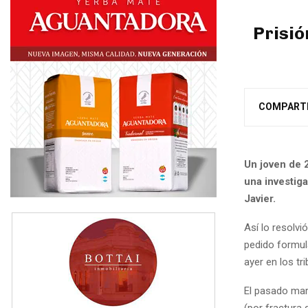
Prisió
COMPART
Un joven de 
una investig
Javier.
Así lo resolvió
pedido formul
ayer en los tr
El pasado mar
(por fractura 