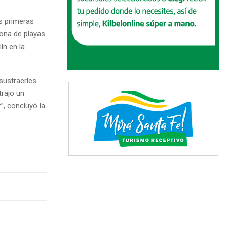
as primeras
zona de playas
ín en la
sustraerles
trajo un
”, concluyó la