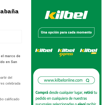
 Cabaña
 el marco de
ido en San
artir del
res celebrada
bo calificado