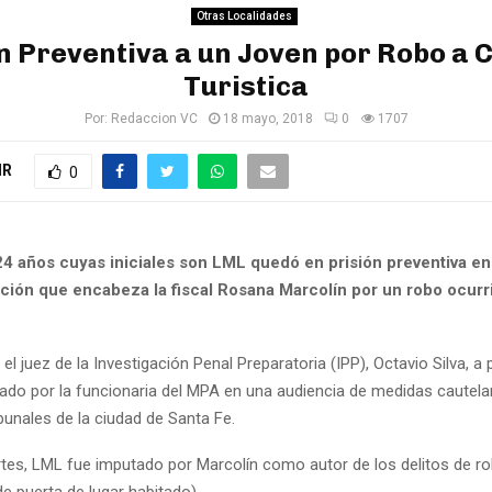
Otras Localidades
n Preventiva a un Joven por Robo a
Turistica
Por:
Redaccion VC
18 mayo, 2018
0
1707
IR
0
24 años cuyas iniciales son LML quedó en prisión preventiva en
ación que encabeza la fiscal Rosana Marcolín por un robo ocurr
 el juez de la Investigación Penal Preparatoria (IPP), Octavio Silva, a p
ado por la funcionaria del MPA en una audiencia de medidas cautela
ibunales de la ciudad de Santa Fe.
tes, LML fue imputado por Marcolín como autor de los delitos de ro
de puerta de lugar habitado).