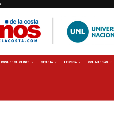
a
. ROSA DE CALCHINES
CAYASTÁ
HELVECIA
COL. MASCÍAS