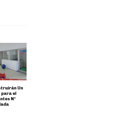
truirán Un
 para el
antes N°
lada