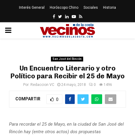
Interés General
Horóscopo Chino
Sociales
Historia
Facebook
Twitter
Linkedin
Youtube
Rss
PRIMARY
MENU
San José del Rincón
Un Encuentro Literario y otro
Político para Recibir el 25 de Mayo
Por:
Redaccion VC
24 mayo, 2018
0
1496
COMPARTIR
0
Para recordar el 25 de Mayo, en la ciudad de San José del
Rincón hay (entre otros actos)
dos propuestas