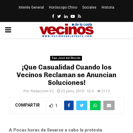
Interés General
Horóscopo Chino
Sociales
Historia
Facebook
Twitter
Linkedin
Youtube
Rss
PRIMARY
MENU
San José del Rincón
¡Que Casualidad Cuando los
Vecinos Reclaman se Anuncian
Soluciones!
Por:
Redaccion VC
23 junio, 2018
0
2113
COMPARTIR
1
A Pocas horas de llevarse a cabo la protesta