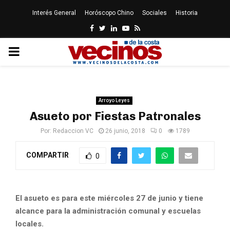
Interés General
Horóscopo Chino
Sociales
Historia
Facebook
Twitter
Linkedin
Youtube
Rss
PRIMARY
MENU
Arroyo Leyes
Asueto por Fiestas Patronales
Por:
Redaccion VC
26 junio, 2018
0
1789
COMPARTIR
0
El asueto es para este miércoles 27 de junio y tiene
alcance para la administración comunal y escuelas
locales.