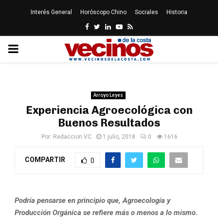
Interés General
Horóscopo Chino
Sociales
Historia
Facebook
Twitter
Linkedin
Youtube
Rss
PRIMARY
MENU
Arroyo Leyes
Experiencia Agroecológica con
Buenos Resultados
Por:
Redaccion VC
1 julio, 2018
0
1616
COMPARTIR
0
Podría pensarse en principio que, Agroecología y
Producción Orgánica se refiere más o menos a lo mismo.