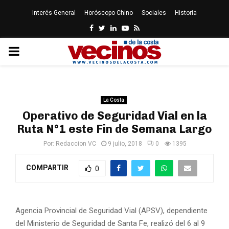
Interés General
Horóscopo Chino
Sociales
Historia
Facebook
Twitter
Linkedin
Youtube
Rss
PRIMARY
MENU
La Costa
Operativo de Seguridad Vial en la
Ruta N°1 este Fin de Semana Largo
Por:
Redaccion VC
9 julio, 2018
0
1395
COMPARTIR
0
Agencia Provincial de Seguridad Vial (APSV), dependiente
del Ministerio de Seguridad de Santa Fe, realizó del 6 al 9