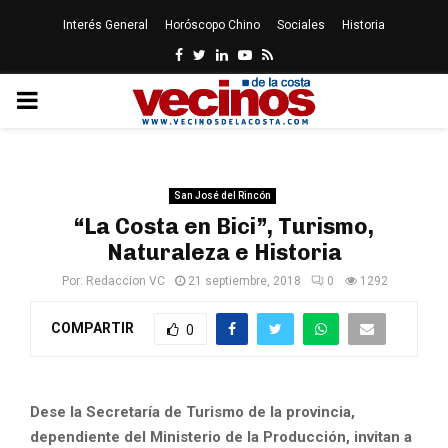
Interés General
Horóscopo Chino
Sociales
Historia
Facebook
Twitter
Linkedin
Youtube
Rss
PRIMARY
MENU
San José del Rincón
“La Costa en Bici”, Turismo,
Naturaleza e Historia
Por:
Redaccion VC
21 septiembre, 2018
0
1292
COMPARTIR
0
Dese la Secretaría de Turismo de la provincia,
dependiente del Ministerio de la Producción, invitan a