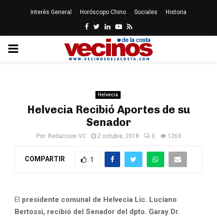
Interés General
Horóscopo Chino
Sociales
Historia
Facebook
Twitter
Linkedin
Youtube
Rss
PRIMARY
MENU
Helvecia
Helvecia Recibió Aportes de su
Senador
Por:
Redaccion VC
2 octubre, 2018
0
1263
COMPARTIR
1
El
presidente comunal de Helvecia Lic. Luciano
Bertossi, recibió del Senador del dpto. Garay Dr.