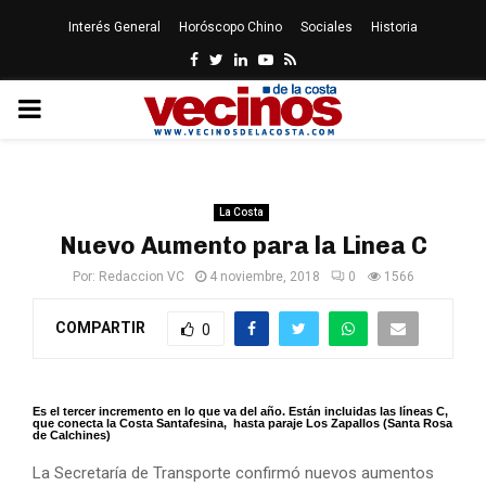
Interés General
Horóscopo Chino
Sociales
Historia
Facebook
Twitter
Linkedin
Youtube
Rss
PRIMARY
MENU
La Costa
Nuevo Aumento para la Linea C
Por:
Redaccion VC
4 noviembre, 2018
0
1566
COMPARTIR
0
Es el tercer incremento en lo que va del año. Están incluidas las líneas C,
que conecta la Costa Santafesina, hasta paraje Los Zapallos (Santa Rosa
de Calchines)
La Secretaría de Transporte confirmó nuevos aumentos