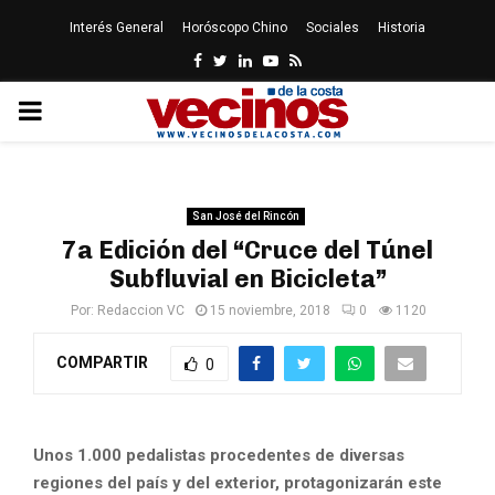
Interés General
Horóscopo Chino
Sociales
Historia
Facebook
Twitter
Linkedin
Youtube
Rss
PRIMARY
MENU
San José del Rincón
7a Edición del “Cruce del Túnel
Subfluvial en Bicicleta”
Por:
Redaccion VC
15 noviembre, 2018
0
1120
COMPARTIR
0
Unos 1.000 pedalistas procedentes de diversas
regiones del país y del exterior, protagonizarán este