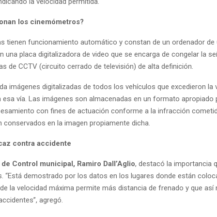
ndicando la velocidad permitida.
onan los cinemómetros?
s tienen funcionamiento automático y constan de un ordenador de 
n una placa digitalizadora de video que se encarga de congelar la s
s de CCTV (circuito cerrado de televisión) de alta definición.
rda imágenes digitalizadas de todos los vehículos que excedieron la 
n esa vía. Las imágenes son almacenadas en un formato apropiado 
cesamiento con fines de actuación conforme a la infracción cometi
n conservados en la imagen propiamente dicha.
caz contra accidente
 de Control municipal, Ramiro Dall’Aglio
, destacó la importancia 
 “Está demostrado por los datos en los lugares donde están coloc
de la velocidad máxima permite más distancia de frenado y que as
accidentes”, agregó.