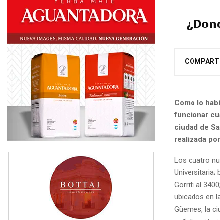
¿Dond
COMPART
Como lo hab
funcionar cu
ciudad de Sa
realizada po
Los cuatro nu
Universitaria;
Gorriti al 340
ubicados en l
Güemes, la ci