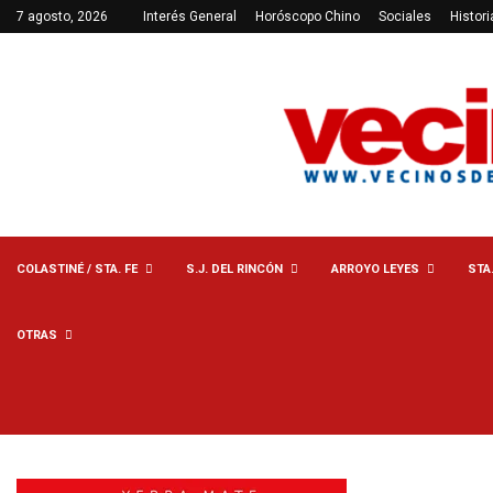
7 agosto, 2026
Interés General
Horóscopo Chino
Sociales
Histori
COLASTINÉ / STA. FE
S.J. DEL RINCÓN
ARROYO LEYES
STA
OTRAS