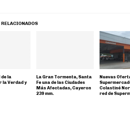
 RELACIONADOS
 de la
La Gran Tormenta, Santa
Nuevas Oferta
 la Verdad y
Fe una de las Ciudades
Supermercado
Más Afectadas, Cayeron
Colastiné Nor
239 mm.
red de Super