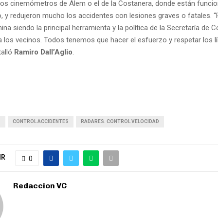
r los cinemómetros de Alem o el de la Costanera, donde están func
 y redujeron mucho los accidentes con lesiones graves o fatales. “R
ina siendo la principal herramienta y la política de la Secretaría de C
 a los vecinos. Todos tenemos que hacer el esfuerzo y respetar los l
talló
Ramiro Dall’Aglio
.
S
CONTROL ACCIDENTES
RADARES. CONTROL VELOCIDAD
IR
0
Redaccion VC