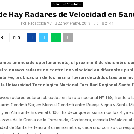
Colastiné / Santa Fe
e Hay Radares de Velocidad en San
Por:
Redaccion VC
22 noviembre, 2018
0
2144
IR
0
íamos anunciado oportunamente, el próximo 3 de diciembre c
atro nuevos radares de control de velocidad en diferentes punt
nta Fe, la ubicación de los mismo fueron decididos tras una inv
r la Universidad Tecnológica Nacional Facultad Regional Santa F
evos radares estarán ubicados en la ruta nacional Nº 168, frente a l
 barrio Candioti Sur, en Marcial Candioti entre Pasaje Vigna y Santa M
0; y en Almirante Brown al 6400. Es decir que si sumamos los 4 ya ex
a zona de la Granja de la Esmeralda, Costanera, avenida Peñaloza al
udad de Santa Fe tendrá 8 cinemómetros, cada uno con su correspo