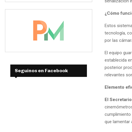
señalización i
¿Cómo funci
Estos sistema
tecnología, co
por las cámara
El equipo gua
establecida e
posterior pro
Seguinos en Facebook
relevantes so
Elemento efi
El Secretario
cinemómetros.
cumplimiento 
que lamentar 