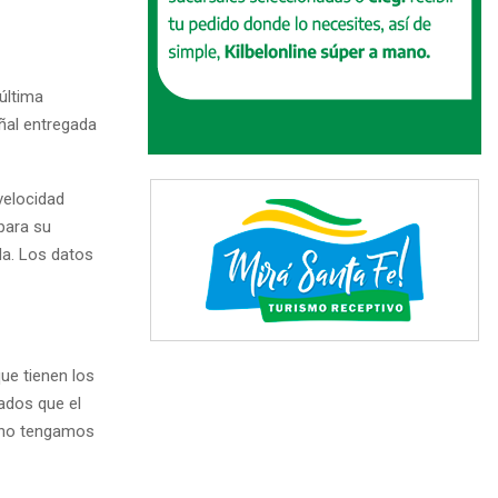
última
eñal entregada
velocidad
para su
da. Los datos
que tienen los
ados que el
í no tengamos