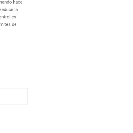
ionando hace
educir la
ontrol es
ímites de