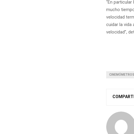
“En particula
mucho tiempo,
velocidad term
cuidar la vida
velocidad”, de
CINEMÓMETRO
COMPART