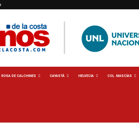
a
. ROSA DE CALCHINES
CAYASTÁ
HELVECIA
COL. MASCÍAS