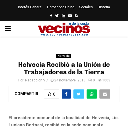
Interés General
Horóscopo Chino
Sociales
Historia
Facebook
Twitter
Linkedin
Youtube
Rss
PRIMARY
MENU
Helvecia
Helvecia Recibió a la Unión de
Trabajadores de la Tierra
Por:
Redaccion VC
24 noviembre, 2018
0
1003
COMPARTIR
0
El presidente comunal de la localidad de Helvecia, Lic.
Luciano Bertossi, recibió en la sede comunal a