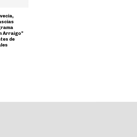
vecia,
ascias
ograma
n Arraigo”
tes de
ales