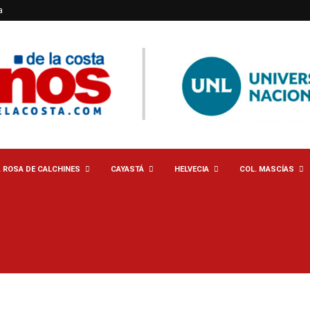
a
. ROSA DE CALCHINES
CAYASTÁ
HELVECIA
COL. MASCÍAS