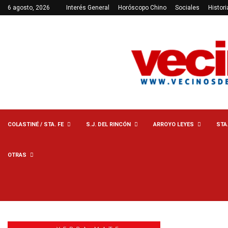
6 agosto, 2026
Interés General
Horóscopo Chino
Sociales
Histori
COLASTINÉ / STA. FE
S.J. DEL RINCÓN
ARROYO LEYES
STA
OTRAS