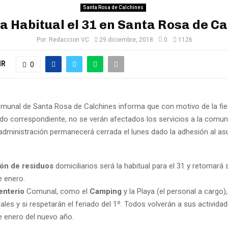
Santa Rosa de Calchines
 Habitual el 31 en Santa Rosa de C
Por:
Redaccion VC
29 diciembre, 2018
0
1126
IR
0
omunal de Santa Rosa de Calchines informa que con motivo de la fie
do correspondiente, no se verán afectados los servicios a la comuni
administración permanecerá cerrada el lunes dado la adhesión al asu
ón de residuos
domiciliarios será la habitual para el 31 y retomará s
e enero.
nterio
Comunal, como el
Camping
y la Playa (el personal a cargo)
les y si respetarán el feriado del 1º. Todos volverán a sus actividad
e enero del nuevo año.