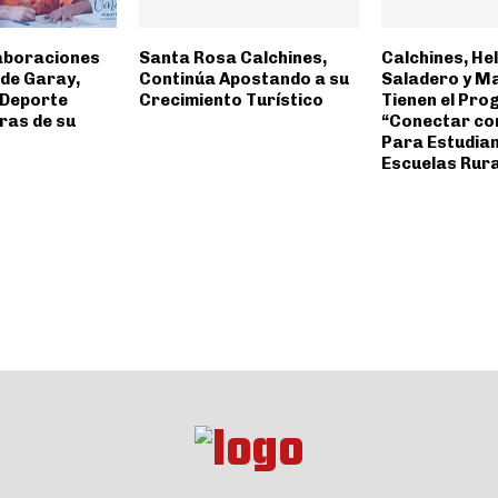
aboraciones
Santa Rosa Calchines,
Calchines, Hel
 de Garay,
Continúa Apostando a su
Saladero y M
 Deporte
Crecimiento Turístico
Tienen el Pr
ras de su
“Conectar co
Para Estudian
Escuelas Rur