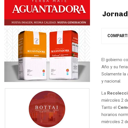
Jornada
COMPART
El gobierno c
Año y su feria
Solamente la 
y nacional.
La
Recolecci
miércoles 2 d
Tanto el
Ceme
horarios norma
miércoles 2 d