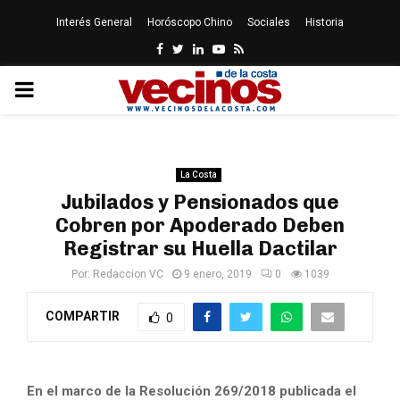
Interés General
Horóscopo Chino
Sociales
Historia
Facebook
Twitter
Linkedin
Youtube
Rss
PRIMARY
MENU
La Costa
Jubilados y Pensionados que
Cobren por Apoderado Deben
Registrar su Huella Dactilar
Por:
Redaccion VC
9 enero, 2019
0
1039
COMPARTIR
0
En el marco de la Resolución 269/2018 publicada el