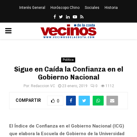
Interés General
Horóscopo Chino
Sociales
Historia
Facebook
Twitter
Linkedin
Youtube
Rss
PRIMARY
MENU
Politica
Sigue en Caída la Confianza en el
Gobierno Nacional
Por:
Redaccion VC
23 enero, 2019
0
1112
COMPARTIR
0
El Índice de Confianza en el Gobierno Nacional (ICG)
que elabora la Escuela de Gobierno de la Universidad