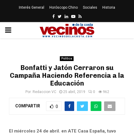
Interés General
Horóscopo Chino
Sociales
Historia
Facebook
Twitter
Linkedin
Youtube
Rss
PRIMARY
MENU
Politica
Bonfatti y Jatón Cerraron su
Campaña Haciendo Referencia a la
Educación
Por:
Redaccion VC
25 abril, 2019
0
962
COMPARTIR
0
El miércoles 24 de abril. en ATE Casa España, tuvo