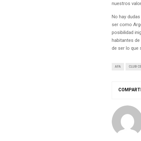
nuestros valo
No hay dudas 
ser como Arge
posibilidad in
habitantes de
de ser lo que
AFA
CLUB C
COMPART