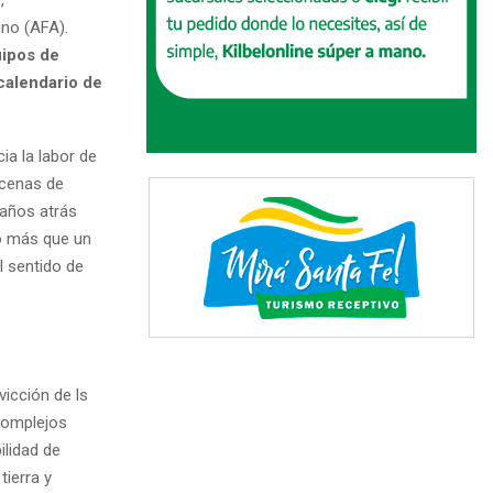
ino (AFA).
uipos de
 calendario de
ia la labor de
ecenas de
 años atrás
co más que un
l sentido de
vicción de ls
complejos
ilidad de
tierra y