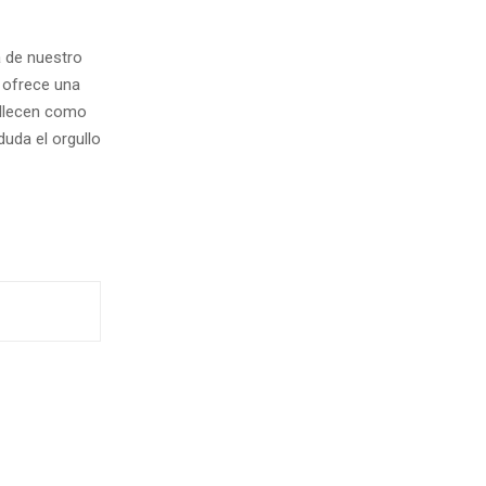
a de nuestro
 ofrece una
gullecen como
uda el orgullo