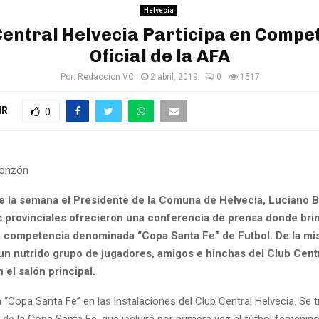
Helvecia
Central Helvecia Participa en Compe
Oficial de la AFA
Por:
Redaccion VC
2 abril, 2019
0
1517
IR
0
Monzón
de la semana el Presidente de la Comuna de Helvecia, Luciano B
s provinciales ofrecieron una conferencia de prensa donde bri
la competencia denominada “Copa Santa Fe” de Futbol. De la m
 un nutrido grupo de jugadores, amigos e hinchas del Club Centr
el salón principal.
 “Copa Santa Fe” en las instalaciones del Club Central Helvecia. Se t
 de la Copa Santa Fe, que incluirá por primera vez al fútbol femenino