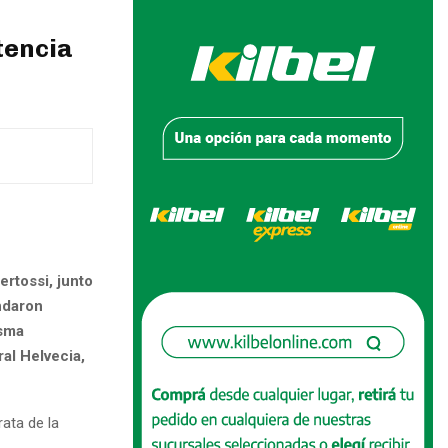
tencia
ertossi, junto
ndaron
isma
al Helvecia,
rata de la
,