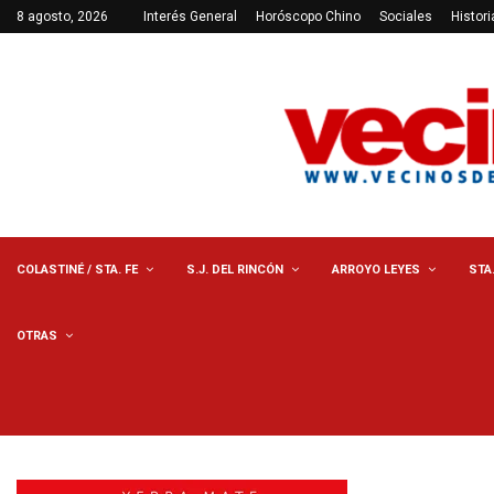
8 agosto, 2026
Interés General
Horóscopo Chino
Sociales
Histori
COLASTINÉ / STA. FE
S.J. DEL RINCÓN
ARROYO LEYES
STA
OTRAS