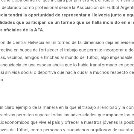
 declarado como profesional desde la Asociación del Fútbol Argent
ecia tendrá la oportunidad de representar a Helvecia junto a eq
lidades que participan de un torneo que se halla incluido en el
 oficiales de la AFA.
ón de Central Helvecia en un torneo de tal dimensión deja en evidenc
rectiva en busca de fortalecer el trabajo que permite incorporar a d
ias, vecinos, amigos e hinchas al mundo del fútbol, algo impensable
 languidecía en una espesa abulia que lo había transformado en po
si sin vida social o deportiva que hacía dudar a muchos respecto de
a.
n claro ejemplo de la manera en la que el trabajo silencioso y la con
rectivas permiten superar todas las adversidades que imponen los 
ioeconómicos que vive el país y ofrecer a nuestros jóvenes la posib
ravés del fútbol, como personas y ciudadanos orgullosos de nuestra 