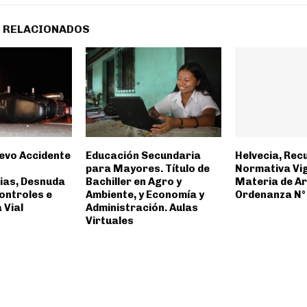
 RELACIONADOS
uevo Accidente
Educación Secundaria
Helvecia, Rec
para Mayores. Título de
Normativa Vi
ias, Desnuda
Bachiller en Agro y
Materia de Ar
Controles e
Ambiente, y Economía y
Ordenanza N°
 Vial
Administración. Aulas
Virtuales