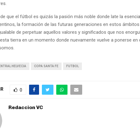
res.
de que el fútbol es quizás la pasión más noble donde late la esenci
ntinos, la formación de las futuras generaciones en estos ámbitos
igualable de perpetuar aquellos valores y significados que nos enor
 esta tierra en un momento donde nuevamente vuelve a ponerse en d
 somos.
ENTRAL HELVECIA
COPA SANTA FE
FUTBOL
IR
0
Redaccion VC