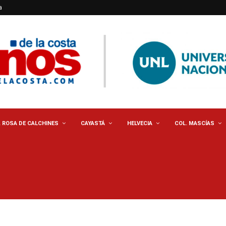
a
. ROSA DE CALCHINES
CAYASTÁ
HELVECIA
COL. MASCÍAS