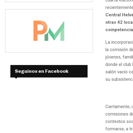
recientemente
Central Helv
otras 42 loca
competencias
La incorporaci
la comisión di
jóvenes, famil
donde el club
Seguinos en Facebook
salón vacío ca
su subsistenci
Ciertamente, u
comisiones di
contextos soc
formarse, a t