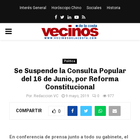
Interés General
Horóscopo Chino
Sociales
Historia
Facebook
Twitter
Linkedin
Youtube
Rss
PRIMARY
MENU
Politica
Se Suspende la Consulta Popular
del 16 de Junio, por Reforma
Constitucional
Por:
Redaccion VC
9 mayo, 2019
0
977
COMPARTIR
0
En conferencia de prensa junto a todo su gabinete, el