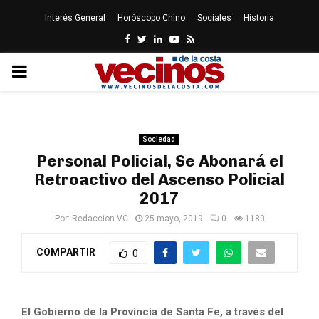
Interés General
Horóscopo Chino
Sociales
Historia
Facebook
Twitter
Linkedin
Youtube
Rss
PRIMARY
MENU
Sociedad
Personal Policial, Se Abonará el
Retroactivo del Ascenso Policial
2017
Por:
Redaccion VC
25 mayo, 2019
0
1180
COMPARTIR
0
El Gobierno de la Provincia de Santa Fe, a través del