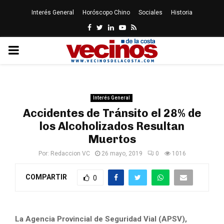
Interés General
Horóscopo Chino
Sociales
Historia
Facebook
Twitter
Linkedin
Youtube
Rss
PRIMARY
MENU
Interés General
Accidentes de Tránsito el 28% de
los Alcoholizados Resultan
Muertos
Por:
Redaccion VC
26 mayo, 2019
0
1016
COMPARTIR
0
La Agencia Provincial de Seguridad Vial (APSV),