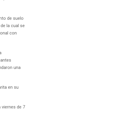
nto de suelo
 de la cual se
ional con
a
 antes
andaron una
rita en su
 viernes de 7