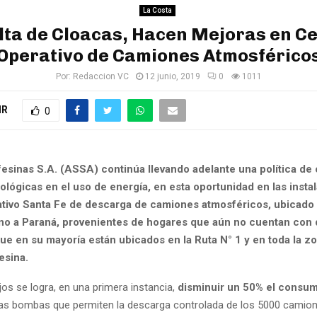
La Costa
lta de Cloacas, Hacen Mejoras en C
Operativo de Camiones Atmosférico
Por:
Redaccion VC
12 junio, 2019
0
1011
IR
0
esinas S.A. (ASSA) continúa llevando adelante una política de
lógicas en el uso de energía, en esta oportunidad en las insta
tivo Santa Fe de descarga de camiones atmosféricos, ubicado 
no a Paraná, provenientes de hogares que aún no cuentan con
ue en su mayoría están ubicados en la Ruta N° 1 y en toda la zo
esina.
jos se logra, en una primera instancia,
disminuir un 50% el consu
as bombas que permiten la descarga controlada de los 5000 camio