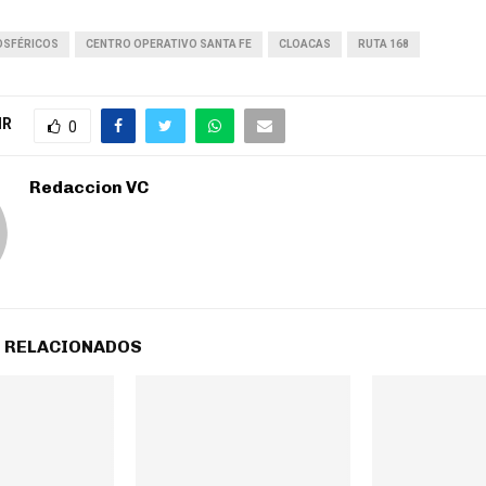
OSFÉRICOS
CENTRO OPERATIVO SANTA FE
CLOACAS
RUTA 168
IR
0
Redaccion VC
 RELACIONADOS