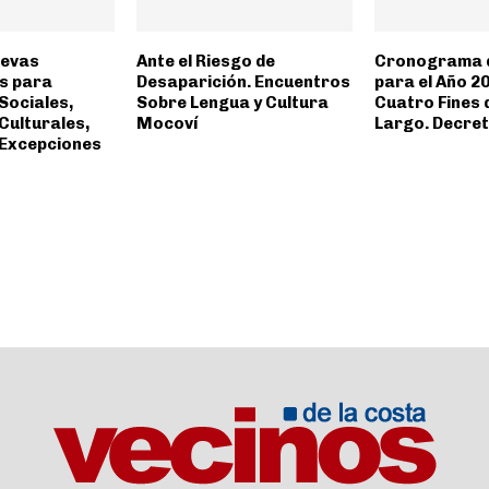
uevas
Ante el Riesgo de
Cronograma d
s para
Desaparición. Encuentros
para el Año 2
Sociales,
Sobre Lengua y Cultura
Cuatro Fines
Culturales,
Mocoví
Largo. Decret
 Excepciones