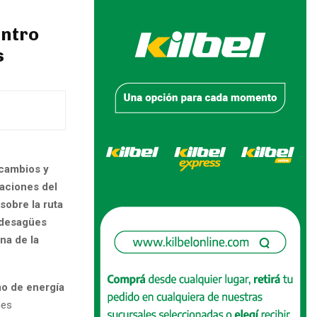
entro
s
 cambios y
laciones del
sobre la ruta
 desagües
na de la
mo de energía
nes