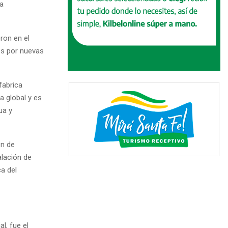
ea
ron en el
es por nuevas
 fabrica
ia global y es
ua y
ón de
alación de
a del
l, fue el