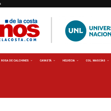
a
. ROSA DE CALCHINES
CAYASTÁ
HELVECIA
COL. MASCÍAS