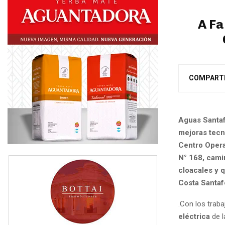
A Fa
COMPART
Aguas Santaf
mejoras tecno
Centro Opera
N° 168, cami
cloacales y q
Costa Santaf
.Con los traba
eléctrica
de l