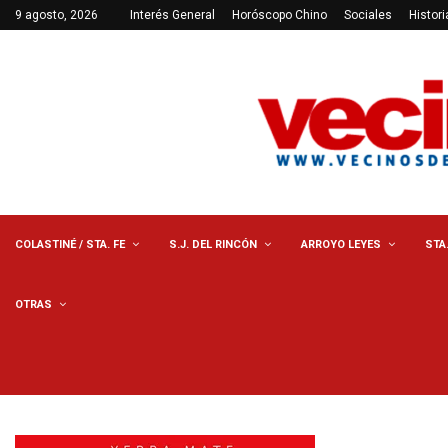
9 agosto, 2026
Interés General
Horóscopo Chino
Sociales
Histori
COLASTINÉ / STA. FE
S.J. DEL RINCÓN
ARROYO LEYES
STA
OTRAS