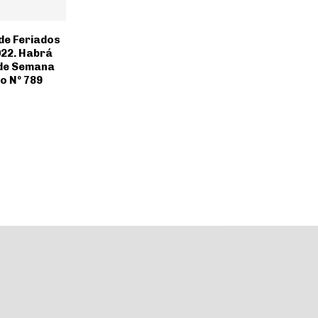
e Feriados
022. Habrá
 de Semana
o Nº 789