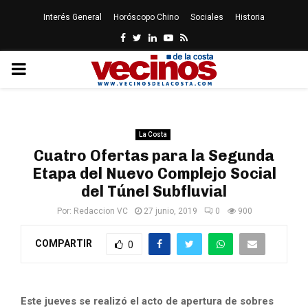
Interés General
Horóscopo Chino
Sociales
Historia
Facebook
Twitter
Linkedin
Youtube
Rss
PRIMARY
MENU
La Costa
Cuatro Ofertas para la Segunda
Etapa del Nuevo Complejo Social
del Túnel Subfluvial
Por:
Redaccion VC
27 junio, 2019
0
900
COMPARTIR
0
Este jueves se realizó el acto de apertura de sobres