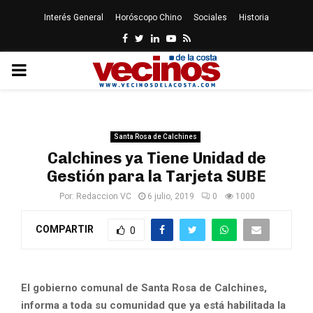
Interés General
Horóscopo Chino
Sociales
Historia
Facebook
Twitter
Linkedin
Youtube
Rss
PRIMARY
MENU
Santa Rosa de Calchines
Calchines ya Tiene Unidad de
Gestión para la Tarjeta SUBE
Por:
Redaccion VC
6 julio, 2019
0
1000
COMPARTIR
0
El gobierno comunal de Santa Rosa de Calchines,
informa a toda su comunidad que ya está habilitada la