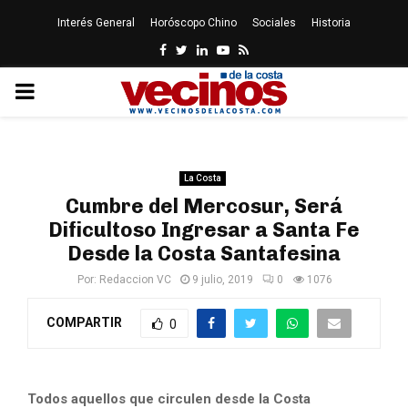
Interés General
Horóscopo Chino
Sociales
Historia
Facebook
Twitter
Linkedin
Youtube
Rss
PRIMARY
MENU
La Costa
Cumbre del Mercosur, Será
Dificultoso Ingresar a Santa Fe
Desde la Costa Santafesina
Por:
Redaccion VC
9 julio, 2019
0
1076
COMPARTIR
0
Todos aquellos que circulen desde la Costa