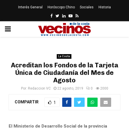
Interés General
Horóscopo Chino
Sociales
Historia
Facebook
Twitter
Linkedin
Youtube
Rss
PRIMARY
MENU
La Costa
Acreditan los Fondos de la Tarjeta
Única de Ciudadanía del Mes de
Agosto
Por:
Redaccion VC
22 agosto, 2019
0
2000
COMPARTIR
1
El Ministerio de Desarrollo Social de la provincia