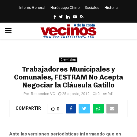
Interés General
Horóscopo Chino
Sociales
Historia
Facebook
Twitter
Linkedin
Youtube
Rss
PRIMARY
MENU
Gremiales
Trabajadores Municipales y
Comunales, FESTRAM No Acepta
Negociar la Cláusula Gatillo
Por:
Redaccion VC
28 agosto, 2019
0
941
COMPARTIR
0
Ante las versiones periodísticas informando que en