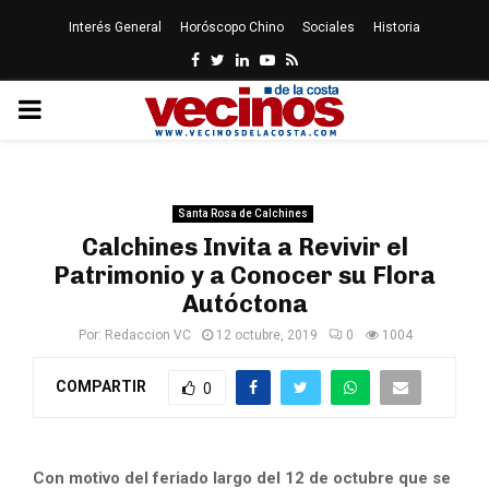
Interés General
Horóscopo Chino
Sociales
Historia
Facebook
Twitter
Linkedin
Youtube
Rss
PRIMARY
MENU
Santa Rosa de Calchines
Calchines Invita a Revivir el
Patrimonio y a Conocer su Flora
Autóctona
Por:
Redaccion VC
12 octubre, 2019
0
1004
COMPARTIR
0
Con motivo del feriado largo del 12 de octubre que se