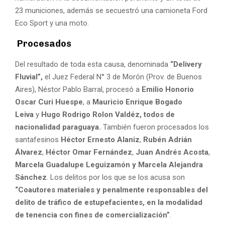
23 municiones, además se secuestró una camioneta Ford
Eco Sport y una moto.
Procesados
Del resultado de toda esta causa, denominada
“Delivery
Fluvial”,
el Juez Federal N° 3 de Morón (Prov. de Buenos
Aires), Néstor Pablo Barral, procesó a
Emilio Honorio
Oscar Curi Huespe
, a
Mauricio Enrique Bogado
Leiva
y
Hugo Rodrigo Rolon Valdéz, todos de
nacionalidad paraguaya.
También fueron procesados los
santafesinos
Héctor Ernesto Alaniz
,
Rubén Adrián
Álvarez
,
Héctor Omar Fernández
,
Juan Andrés Acosta
,
Marcela Guadalupe Leguizamón y Marcela Alejandra
Sánchez
. Los delitos por los que se los acusa son
“Coautores materiales y penalmente responsables del
delito de tráfico de estupefacientes, en la modalidad
de tenencia con fines de comercialización”
.