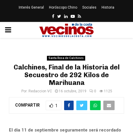
Interés General
Horóscopo Chino
Sociales
Historia
Facebook
Twitter
Linkedin
Youtube
Rss
PRIMARY
MENU
Santa Rosa de Calchines
Calchines, Final de la Historia del
Secuestro de 292 Kilos de
Marihuana
Por:
Redaccion VC
16 octubre, 2019
0
1125
COMPARTIR
1
El día 11 de septiembre seguramente será recordado