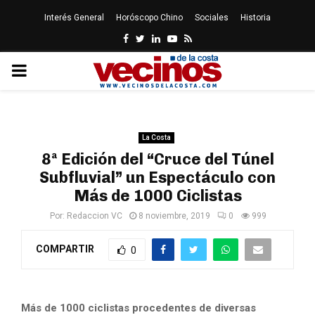
Interés General
Horóscopo Chino
Sociales
Historia
Facebook
Twitter
Linkedin
Youtube
Rss
PRIMARY
MENU
La Costa
8ª Edición del “Cruce del Túnel
Subfluvial” un Espectáculo con
Más de 1000 Ciclistas
Por:
Redaccion VC
8 noviembre, 2019
0
999
COMPARTIR
0
Más de 1000 ciclistas procedentes de diversas