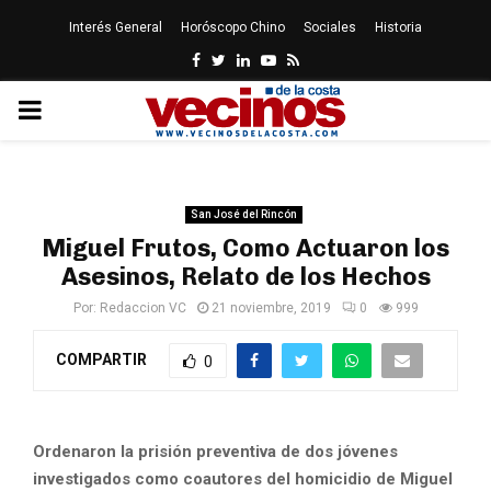
Interés General
Horóscopo Chino
Sociales
Historia
Facebook
Twitter
Linkedin
Youtube
Rss
PRIMARY
MENU
San José del Rincón
Miguel Frutos, Como Actuaron los
Asesinos, Relato de los Hechos
Por:
Redaccion VC
21 noviembre, 2019
0
999
COMPARTIR
0
Ordenaron la prisión preventiva de dos jóvenes
investigados como coautores del homicidio de Miguel