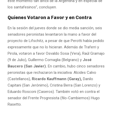
este momento tan difícil de la Argentina y en especial de
los santafesinos”, concluyen.
Quienes Votaron a Favor y en Contra
En la sesión del jueves donde se dio media sanción, seis
senadores peronistas levantaron la mano a favor del
proyecto de Lifschitz, a pesar de que Perotti había pedido
expresamente que no lo hicieran. Además de Traferri y
Pirola, votaron a favor Osvaldo Sosa (Vera), Raúl Gramajo
(9 de Julio), Guillermo Cornaglia (Belgrano) y
José
Baucero (San Javier).
En cambio, hubo cinco senadores
peronistas que rechazaron la iniciativa: Alcides Calvo
(Castellanos),
Ricardo Kauffmann (Garay),
Danilo
Capitani (San Jerónimo), Cristina Berra (San Lorenzo) y
Eduardo Rosconi (Caseros). También votó en contra el
senador del Frente Progresista (filo-Cambiemos) Hugo
Rasetto.