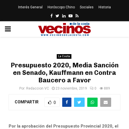
Interés General
Horóscopo Chino
Sociales
Historia
Facebook
Twitter
Linkedin
Youtube
Rss
PRIMARY
MENU
La Costa
Presupuesto 2020, Media Sanción
en Senado, Kauffmann en Contra
Baucero a Favor
Por:
Redaccion VC
23 noviembre, 2019
0
889
COMPARTIR
0
Por la aprobación del Presupuesto Provincial 2020, el