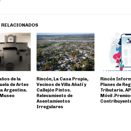
 RELACIONADOS
años de la
Rincón, La Casa Propia,
Rincón Infor
uela de Artes
Vecinos de Villa Añatí y
Planes de Reg
la Argentina.
Callejón Pintos.
Tributaria. A
 Museo
Relevamiento de
Móvil .Premio
Asentamientos
Contribuyent
Irregulares