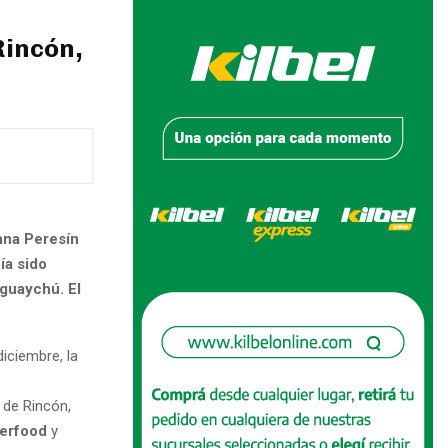
Rincón,
ana Peresín
ía sido
eguaychú. El
iciembre, la
 de Rincón,
terfood
y