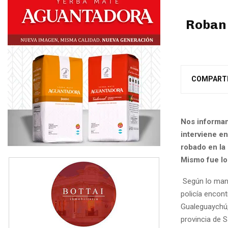
Roban 
COMPART
Nos informan
interviene e
robado en la
Mismo fue lo
Según lo mani
policía encon
Gualeguaychú, 
provincia de S