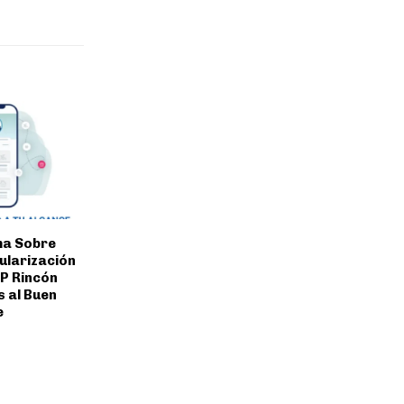
ma Sobre
ularización
PP Rincón
s al Buen
e