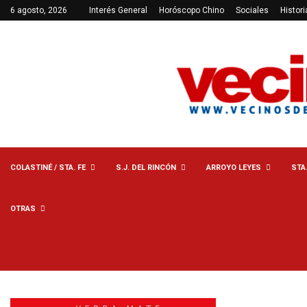
6 agosto, 2026
Interés General
Horóscopo Chino
Sociales
Histori
COLASTINÉ / STA. FE
S.J. DEL RINCÓN
ARROYO LEYES
STA
OTRAS