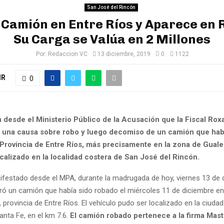
San José del Rincón
Camión en Entre Ríos y Aparece en 
Su Carga se Valúa en 2 Millones
Por:
Redaccion VC
13 diciembre, 2019
0
1122
IR
0
 desde el Ministerio Público de la Acusación que la Fiscal Rox
n una causa sobre robo y luego decomiso de un camión que hab
 Provincia de Entre Ríos, más precisamente en la zona de Gual
calizado en la localidad costera de San José del Rincón.
festado desde el MPA, durante la madrugada de hoy, viernes 13 de d
tró un camión que había sido robado el miércoles 11 de diciembre en
provincia de Entre Ríos. El vehículo pudo ser localizado en la ciudad
anta Fe, en el km 7.6.
El camión robado pertenece a la firma Mas