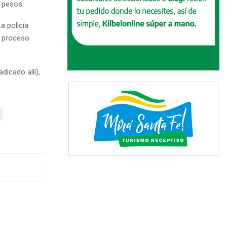
e pesos.
a policía
l proceso
dicado allí),