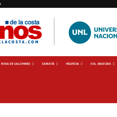
a
. ROSA DE CALCHINES
CAYASTÁ
HELVECIA
COL. MASCÍAS