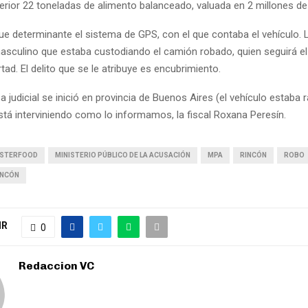
terior 22 toneladas de alimento balanceado, valuada en 2 millones d
fue determinante el sistema de GPS, con el que contaba el vehículo. L
asculino que estaba custodiando el camión robado, quien seguirá e
ertad. El delito que se le atribuye es encubrimiento.
a judicial se inició en provincia de Buenos Aires (el vehículo estaba ra
stá interviniendo como lo informamos, la fiscal Roxana Peresín.
STERFOOD
MINISTERIO PÚBLICO DE LA ACUSACIÓN
MPA
RINCÓN
ROBO
INCÓN
IR
0
Redaccion VC