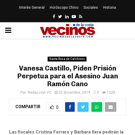
Interés General
Horóscopo Chino
Sociales
Historia
Facebook
Twitter
Linkedin
Youtube
Rss
PRIMARY
MENU
Santa Rosa de Calchines
Vanesa Castillo, Piden Prisión
Perpetua para el Asesino Juan
Ramón Cano
Por:
Redaccion VC
20 diciembre, 2019
0
1328
COMPARTIR
0
Las fiscales Cristina Ferraro y Bárbara Ilera pedirán la