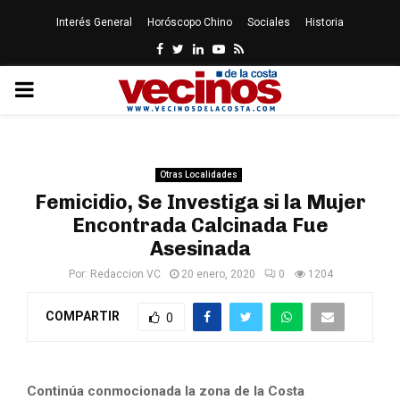
Interés General
Horóscopo Chino
Sociales
Historia
Facebook
Twitter
Linkedin
Youtube
Rss
PRIMARY
MENU
Otras Localidades
Femicidio, Se Investiga si la Mujer
Encontrada Calcinada Fue
Asesinada
Por:
Redaccion VC
20 enero, 2020
0
1204
COMPARTIR
0
Continúa conmocionada la zona de la Costa